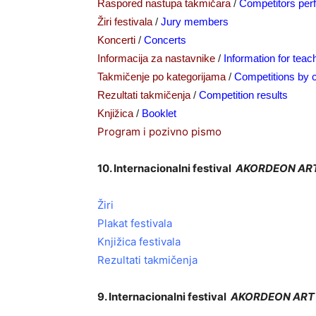
Raspored nastupa takmičara
/
Competitors per
Žiri festivala
/
Jury members
Koncerti
/
Concerts
Informacija za nastavnike
/
Information for teac
Takmičenje po kategorijama
/
Competitions by 
Rezultati takmičenja
/
Competition results
Knjižica
/
Booklet
Program i pozivno pismo
10. Internacionalni festival
AKORDEON ART
Žiri
Plakat festivala
Knjižica festivala
Rezultati takmičenja
9. Internacionalni festival
AKORDEON ART 