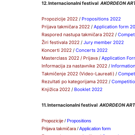
12. Internacionalni festival
AKORDEON ART
Propozicije 2022
/
Propositions 2022
Prijava takmičara 2022
/
Application form 2
Raspored nastupa takmičara 2022
/
Competi
Žiri festivala 2022
/
Jury member 2022
Koncerti 2022
/
Concerts 2022
Masterclass 2022 / Prijava
/
Application Fo
Informacija za nastavnike 2022
/
Informatio
Takmičenje 2022 (Video-Laureati)
/
Competi
Rezultati po kategorijama 2022
/
Competitio
Knjižica 2022
/
Booklet 2022
11. Internacionalni festival
AKORDEON ART 
Propozicije
/
Propositions
Prijava takmičara
/
Application form