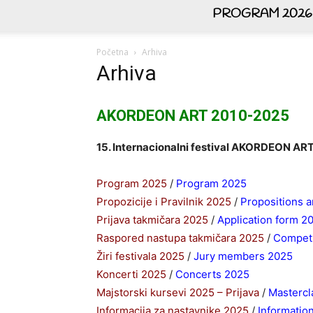
PROGRAM 2026
Početna
Arhiva
Arhiva
AKORDEON ART 2010-2025
15. Internacionalni festival AKORDEON AR
Program 2025
/
Program 2025
Propozicije i Pravilnik 2025
/
Propositions 
Prijava takmičara 2025
/
Application form 2
Raspored nastupa takmičara 2025
/
Competi
Žiri festivala 2025
/
Jury members 2025
Koncerti 2025
/
Concerts 2025
Majstorski kursevi 2025 – Prijava
/
Mastercl
Informacija za nastavnike 2025
/
Informatio