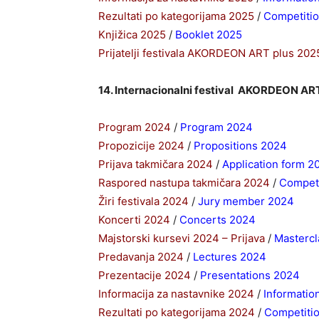
Rezultati po kategorijama 2025
/
Competitio
Knjižica 2025
/
Booklet 2025
Prijatelji festivala AKORDEON ART plus 202
14. Internacionalni festival AKORDEON AR
Program 2024
/
Program 2024
Propozicije 2024
/
Propositions 2024
Prijava takmičara 2024
/
Application form 2
Raspored nastupa takmičara 2024
/
Competi
Žiri festivala 2024
/
Jury member 2024
Koncerti 2024
/
Concerts 2024
Majstorski kursevi 2024 – Prijava
/
Mastercl
Predavanja 2024
/
Lectures 2024
Prezentacije 2024
/
Presentations 2024
Informacija za nastavnike 2024
/
Informatio
Rezultati po kategorijama 2024
/
Competiti