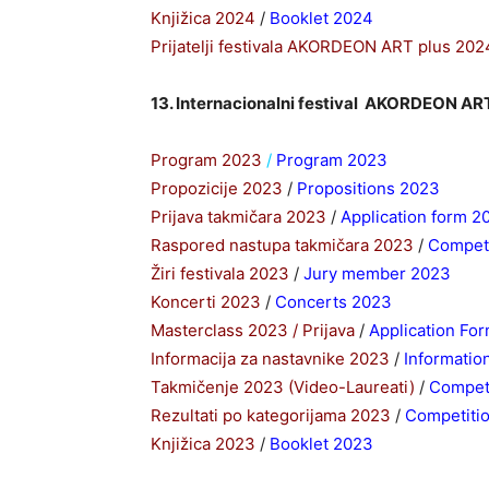
Knjižica 2024
/
Booklet 2024
Prijatelji festivala AKORDEON ART plus 202
13. Internacionalni festival AKORDEON AR
Program 2023
/
Program 2023
Propozicije 2023
/
Propositions 2023
Prijava takmičara 2023
/
Application form 2
Raspored nastupa takmičara 2023
/
Competi
Žiri festivala 2023
/
Jury member 2023
Koncerti 2023
/
Concerts 2023
Masterclass 2023 / Prijava
/
Application Fo
Informacija za nastavnike 2023
/
Informatio
Takmičenje 2023 (Video-Laureati)
/
Competi
Rezultati po kategorijama 2023
/
Competiti
Knjižica 2023
/
Booklet 2023