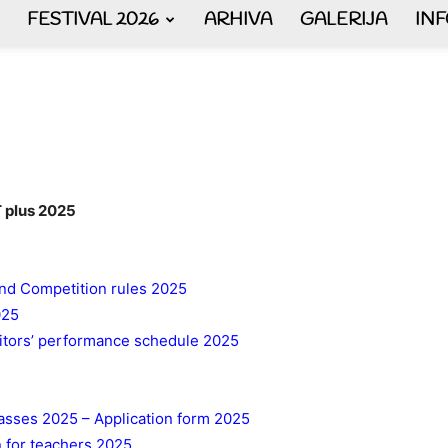
FESTIVAL 2026
ARHIVA
GALERIJA
IN
AKORDEON
ART
T plus 2025
and Competition rules 2025
025
plus
tors’ performance schedule 2025
asses 2025 – Application form 2025
n for teachers 2025