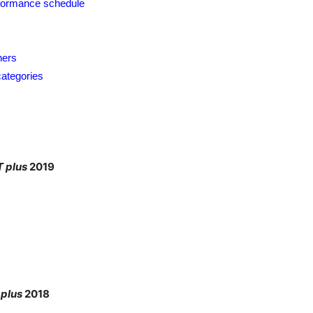
formance schedule
hers
categories
 plus
2019
plus
2018