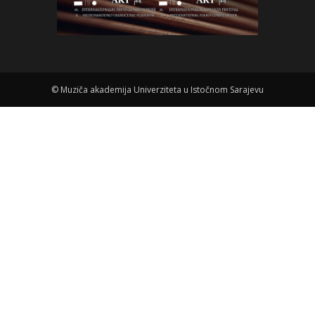
©
Muziča akademija Univerziteta u Istočnom Sarajevu