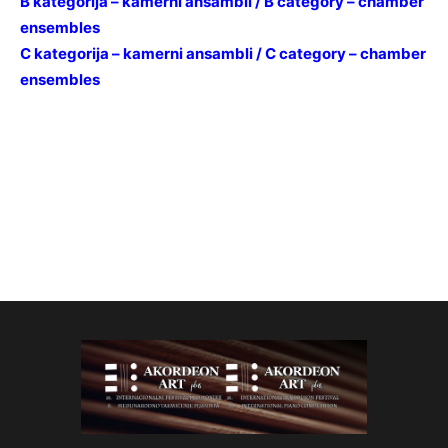
B kategorija – kamerni ansambli / B category – chamber
ensembles
C kategorija – kamerni ansambli / C category – chamber
ensembles