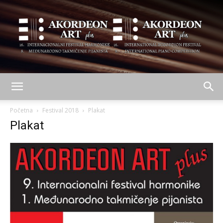
AKORDEON
Početna
Festival 2018
Plakat
Plakat
ART
plus