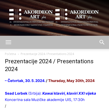
AKORDEON
Početna
Prezentacije 2024 / Presentations 2024
Prezentacije 2024 / Presentations
2024
ART
– Četvrtak, 30. 5. 2024.
/
Thursday, May 30th, 2024
plus
Sead Lorbek
(Srbija):
Kawai klaviri, klaviri XXI vijeka
Koncertna sala Muzičke akademije UIS, 17:30h
/