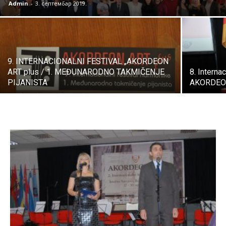
Admin
-
3. септембар 2019.
9. INTERNACIONALNI FESTIVAL „AKORDEON
ART plus / 1. MEĐUNARODNO TAKMIČENJE
8. Interna
PIJANISTA
AKORDEO