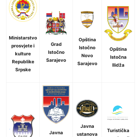
Ministarstvo
Opština
Grad
prosvjete i
Istočno
Opština
Istočno
kulture
Novo
Istočna
Sarajevo
Republike
Sarajevo
Ilidža
Srpske
Javna
Turistička
Javna
ustanova