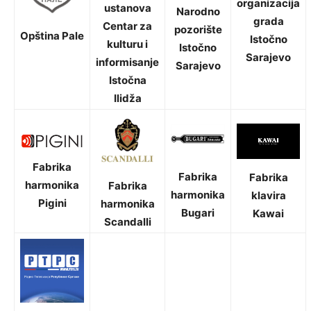
organizacija
ustanova
Narodno
grada
Centar za
pozorište
Opština Pale
Istočno
kulturu i
Istočno
Sarajevo
informisanje
Sarajevo
Istočna
Ilidža
Fabrika
Fabrika
Fabrika
harmonika
Fabrika
harmonika
klavira
Pigini
harmonika
Bugari
Kawai
Scandalli