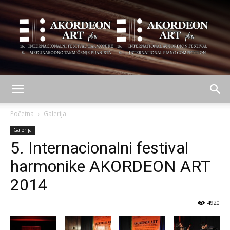
AKORDEON
Početna
Galerija
Galerija
5. Internacionalni festival
ART
harmonike AKORDEON ART
2014
plus
4920