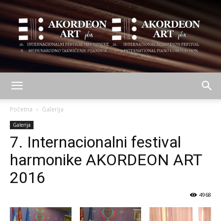
AKORDEON
Početna
Galerija
Galerija
7. Internacionalni festival
ART
harmonike AKORDEON ART
2016
plus
4968