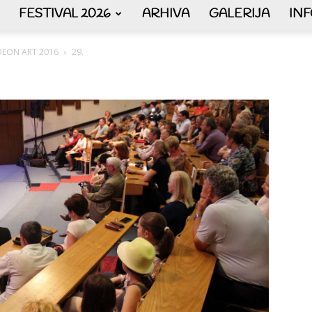
FESTIVAL 2026
ARHIVA
GALERIJA
IN
AKORDEON
ORDEON ART 2016
29.
ART
plus