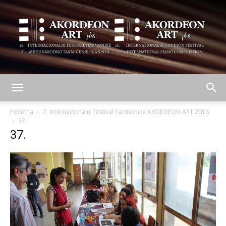
AKORDEON
Početna
7. Internacionalni festival harmonike AKORDEON ART 2016
37.
37.
ART
plus