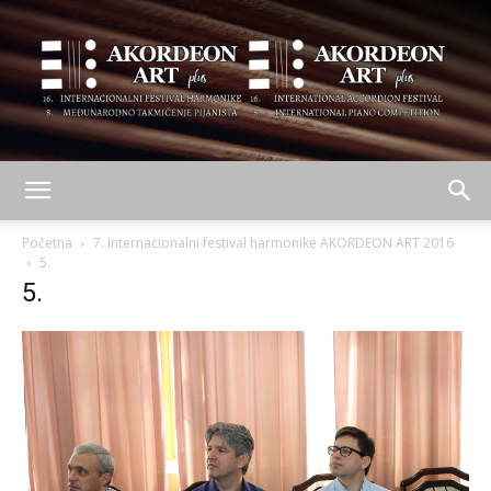
AKORDEON
Početna
7. Internacionalni festival harmonike AKORDEON ART 2016
5.
5.
ART
plus