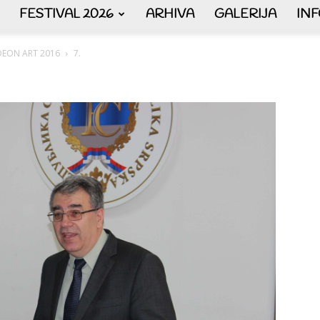
FESTIVAL 2026
ARHIVA
GALERIJA
IN
AKORDEON
ORDEON ART 2016
7.
ART
plus