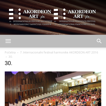
AKORDEON
Početna
7. Internacionalni festival harmonike AKORDEON ART 2016
30.
30.
ART
plus