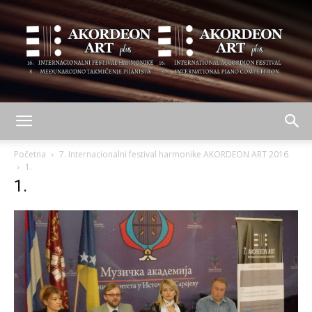
AKORDEON
Početna
7. Internacionalni festival harmonike AKORDEON ART 2016
1.
1.
ART
plus