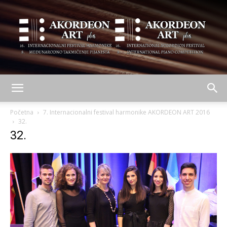
AKORDEON
Početna
7. Internacionalni festival harmonike AKORDEON ART 2016
32.
32.
ART
plus