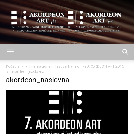
AKORDEON
Početna
7. Internacionalni festival harmonike AKORDEON ART 2016
akordeon_naslovna
akordeon_naslovna
ART
plus