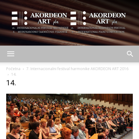
AKORDEON
Početna
7. Internacionalni festival harmonike AKORDEON ART 2016
14.
14.
ART
plus