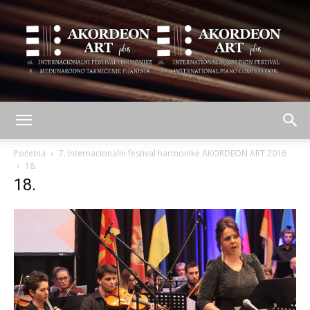
AKORDEON
Početna
7. Internacionalni festival harmonike AKORDEON ART 2016
18.
18.
ART
plus