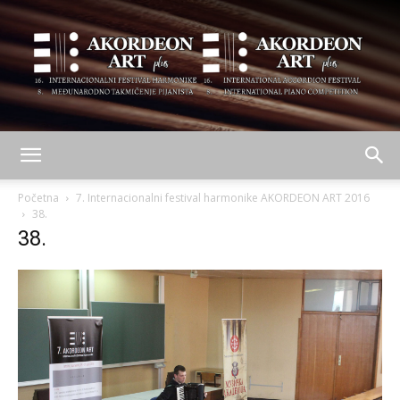
AKORDEON
Početna
7. Internacionalni festival harmonike AKORDEON ART 2016
38.
38.
ART
plus