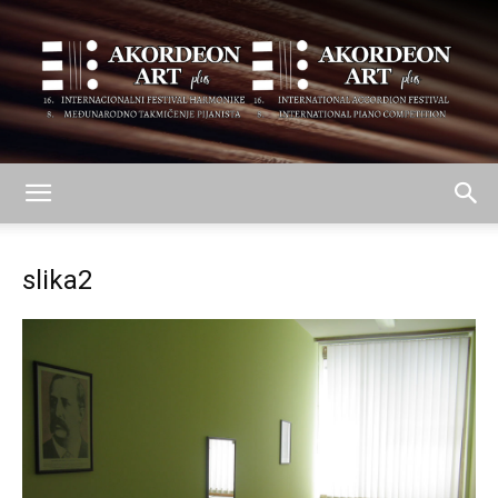
AKORDEON
slika2
ART
plus