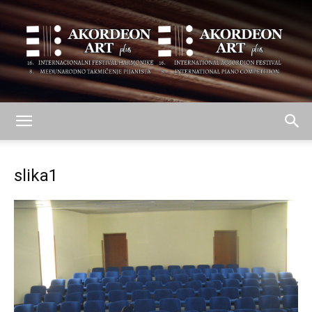
AKORDEON
slika1
ART
plus