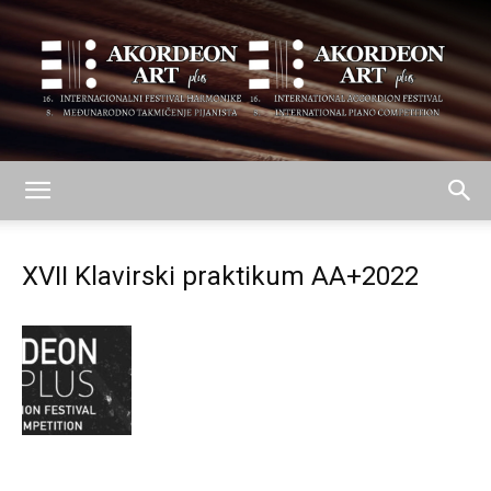
AKORDEON
XVII Klavirski praktikum AA+2022
ART
plus