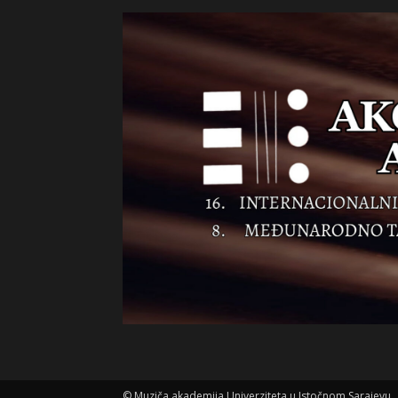
©
Muziča akademija Univerziteta u Istočnom Sarajevu