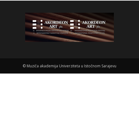
©
Muziča akademija Univerziteta u Istočnom Sarajevu