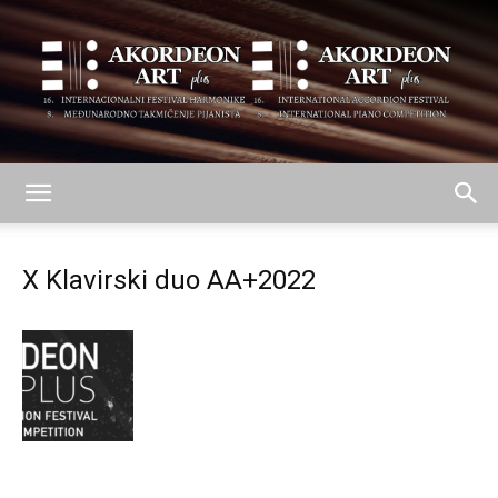
AKORDEON
X Klavirski duo AA+2022
ART
plus