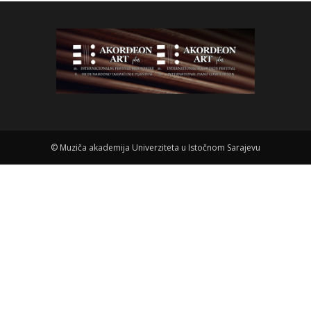
©
Muziča akademija Univerziteta u Istočnom Sarajevu