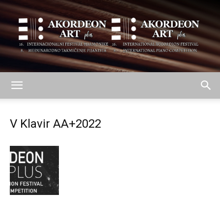
AKORDEON
V Klavir AA+2022
ART
plus