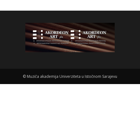
©
Muziča akademija Univerziteta u Istočnom Sarajevu