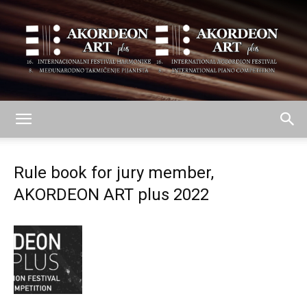
AKORDEON
Rule book for jury member,
AKORDEON ART plus 2022
ART
plus