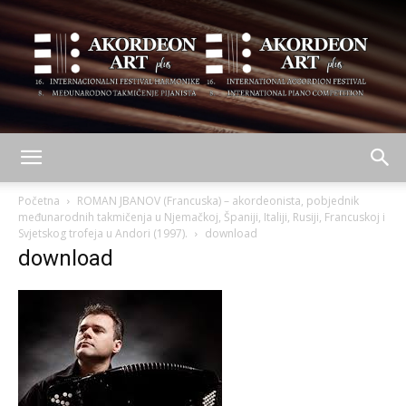
AKORDEON
Početna
ROMAN JBANOV (Francuska) – akordeonista, pobjednik
međunarodnih takmičenja u Njemačkoj, Španiji, Italiji, Rusiji, Francuskoj i
Svjetskog trofeja u Andori (1997).
download
download
ART
plus