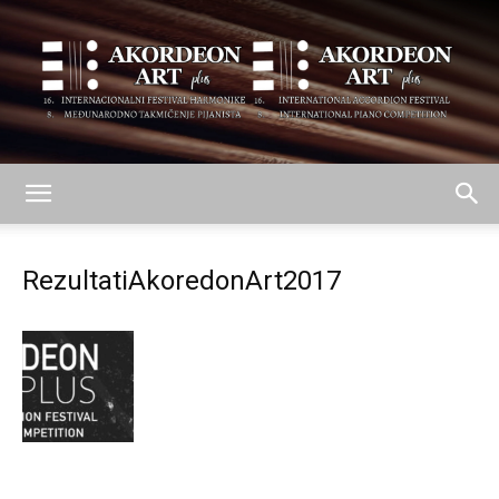
AKORDEON
RezultatiAkoredonArt2017
ART
plus