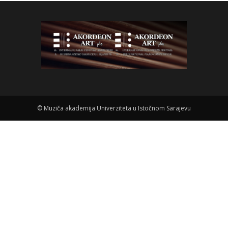
©
Muziča akademija Univerziteta u Istočnom Sarajevu