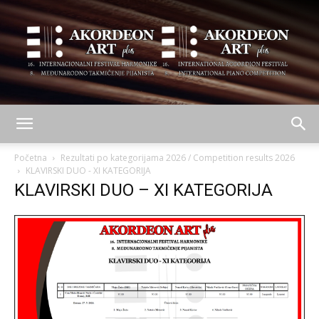
AKORDEON
Početna
Rezultati po kategorijama 2026 / Competition results 2026
KLAVIRSKI DUO - XI KATEGORIJA
KLAVIRSKI DUO – XI KATEGORIJA
ART
plus