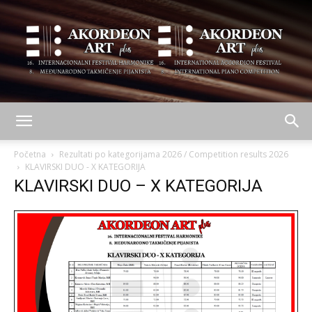
AKORDEON
Početna
Rezultati po kategorijama 2026 / Competition results 2026
KLAVIRSKI DUO - X KATEGORIJA
KLAVIRSKI DUO – X KATEGORIJA
ART
plus