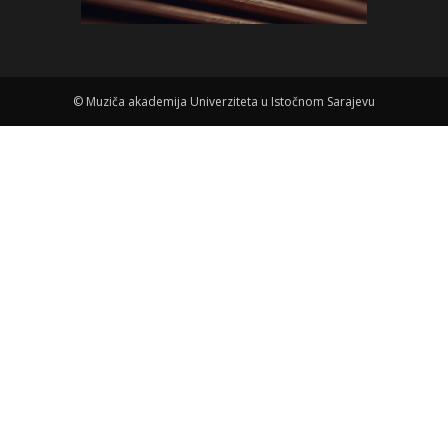
©
Muziča akademija Univerziteta u Istočnom Sarajevu