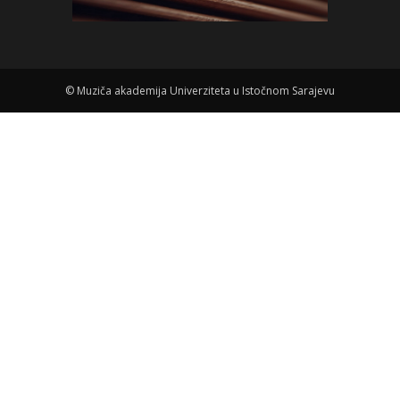
©
Muziča akademija Univerziteta u Istočnom Sarajevu