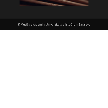
©
Muziča akademija Univerziteta u Istočnom Sarajevu