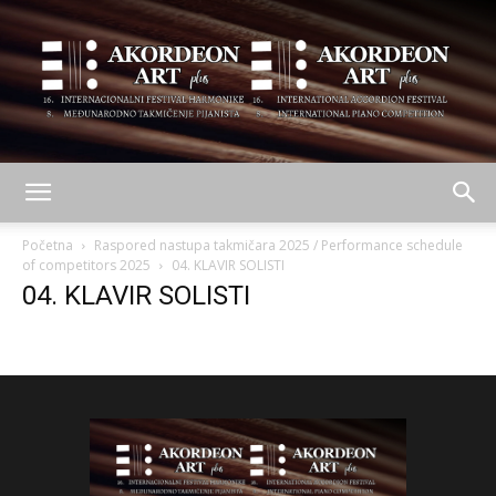
AKORDEON
Početna
Raspored nastupa takmičara 2025 / Performance schedule
of competitors 2025
04. KLAVIR SOLISTI
04. KLAVIR SOLISTI
ART
plus