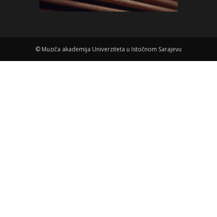
©
Muziča akademija Univerziteta u Istočnom Sarajevu