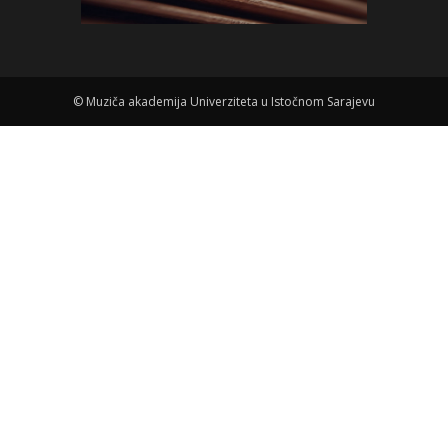
©
Muziča akademija Univerziteta u Istočnom Sarajevu