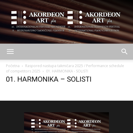
AKORDEON
Početna
Raspored nastupa takmičara 2025 / Performance schedule
of competitors 2025
01. HARMONIKA - SOLISTI
01. HARMONIKA – SOLISTI
ART
plus