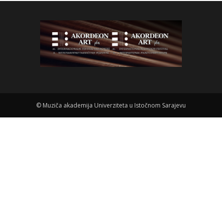
©
Muziča akademija Univerziteta u Istočnom Sarajevu