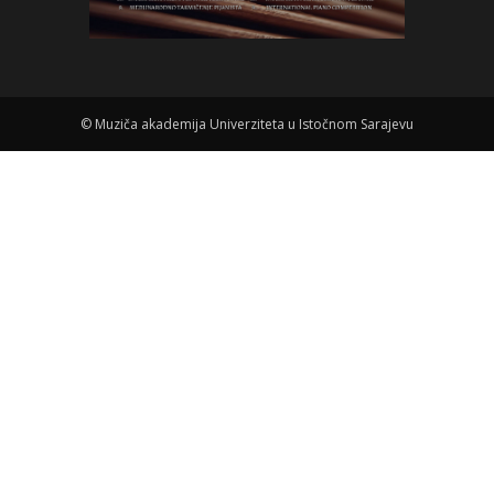
©
Muziča akademija Univerziteta u Istočnom Sarajevu