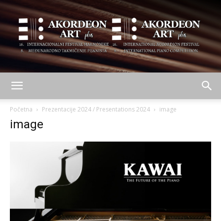
AKORDEON
Početna
Prezentacije 2024 / Presentations 2024
image
image
ART
plus