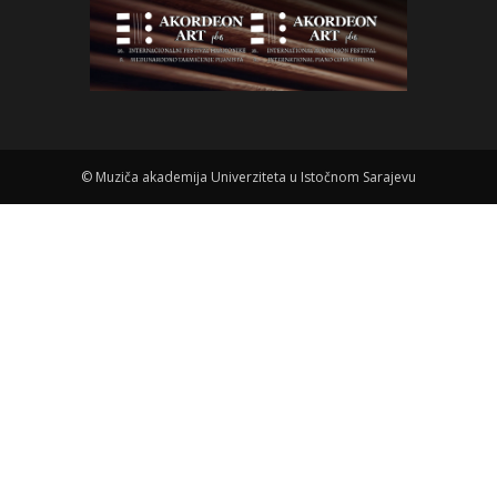
©
Muziča akademija Univerziteta u Istočnom Sarajevu