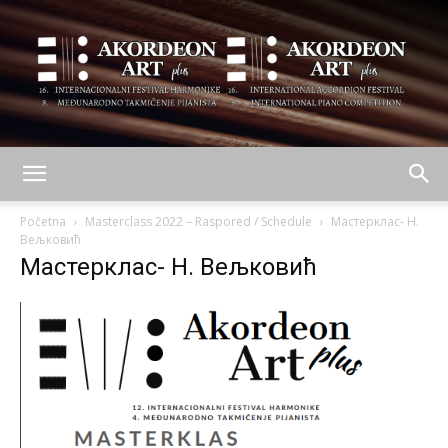
AKORDEON
Početna
Masterclass 2022 – Raspored / Schedule
Мастерклас- Н.
Вељковић
Мастерклас- Н. Вељковић
ART
plus