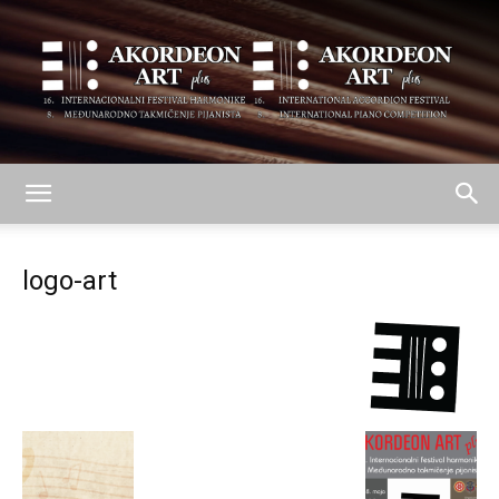
AKORDEON
logo-art
ART
plus