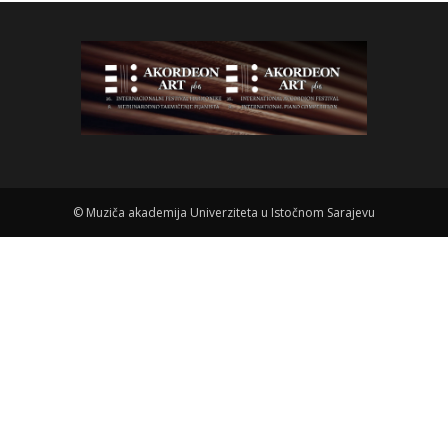
©
Muziča akademija Univerziteta u Istočnom Sarajevu