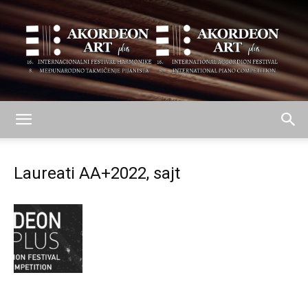
AKORDEON
Laureati AA+2022, sajt
ART
plus