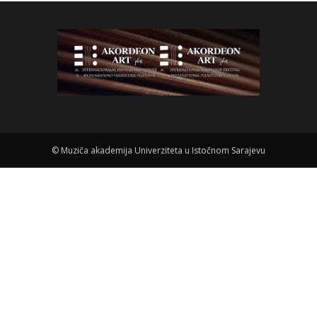
©
Muziča akademija Univerziteta u Istočnom Sarajevu