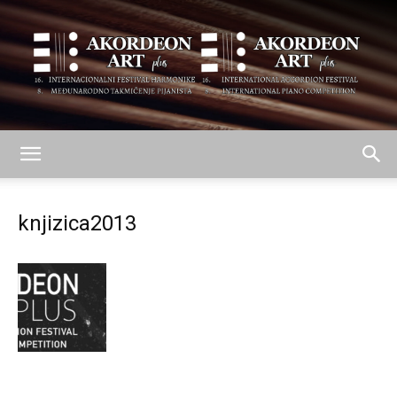
AKORDEON
knjizica2013
ART
plus