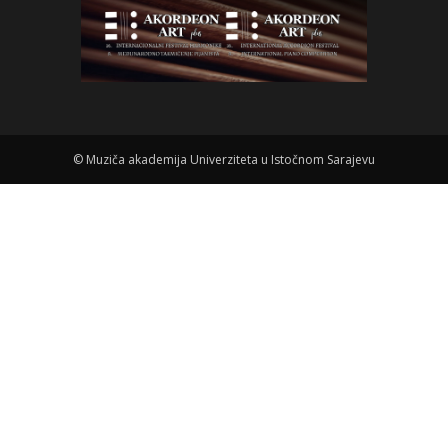
©
Muziča akademija Univerziteta u Istočnom Sarajevu