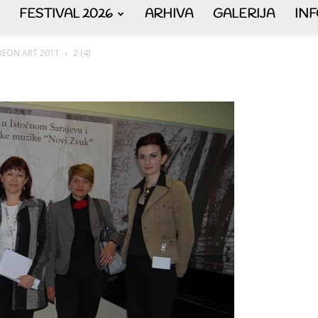
FESTIVAL 2026
ARHIVA
GALERIJA
IN
AKORDEON
ORDEON ART 2011
2 (4)
ART
plus