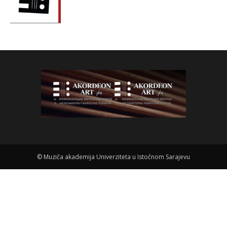
©
Muziča akademija Univerziteta u Istočnom Sarajevu