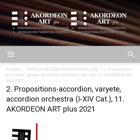
AKORDEON
Početna
PROPOZICIJE 2026 / PROPOSITIONS 2026
2. Propositions-
accordion, varyete, accordion orchestra (I-XIV Cat.), 11. AKORDEON ART
plus 2021
2. Propositions-accordion, varyete,
ART
accordion orchestra (I-XIV Cat.), 11.
AKORDEON ART plus 2021
plus