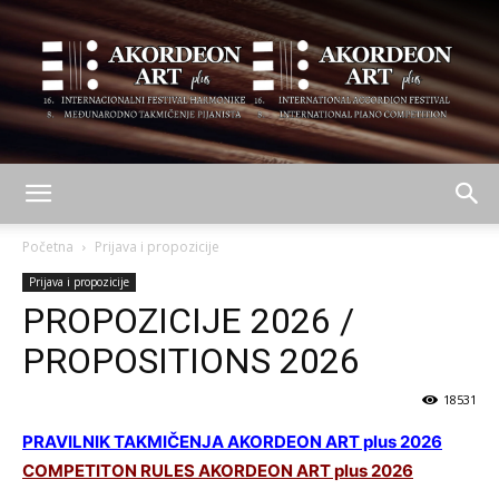
AKORDEON
Početna
Prijava i propozicije
Prijava i propozicije
PROPOZICIJE 2026 /
ART
PROPOSITIONS 2026
18531
plus
PRAVILNIK TAKMIČENJA AKORDEON ART plus 2026
COMPETITON RULES AKORDEON ART plus 2026