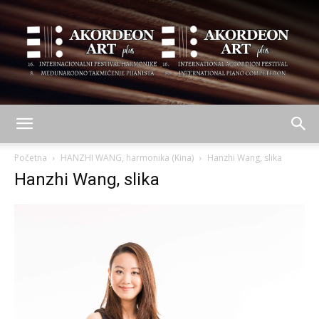
AKORDEON
Početna
HANZHI WANG, harmonika (Kina)
Hanzhi Wang, slika
Hanzhi Wang, slika
ART
plus