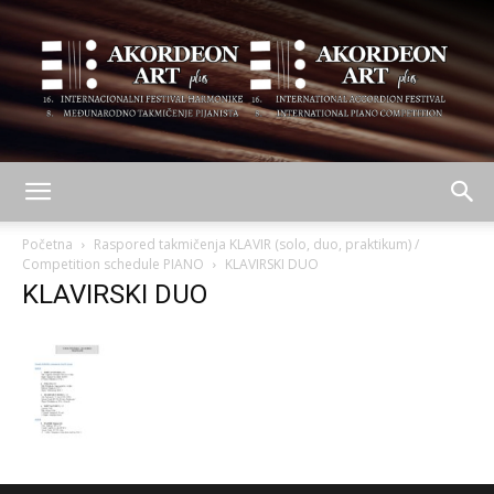
AKORDEON
Početna
Raspored takmičenja KLAVIR (solo, duo, praktikum) /
Competition schedule PIANO
KLAVIRSKI DUO
KLAVIRSKI DUO
ART
plus