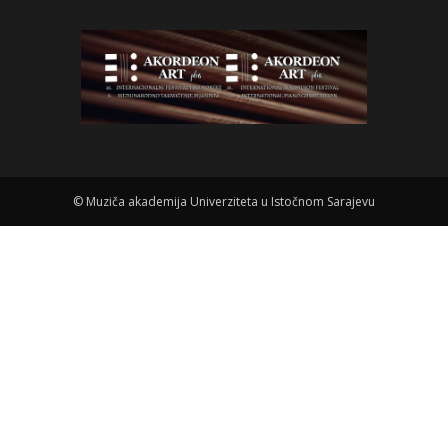
©
Muziča akademija Univerziteta u Istočnom Sarajevu